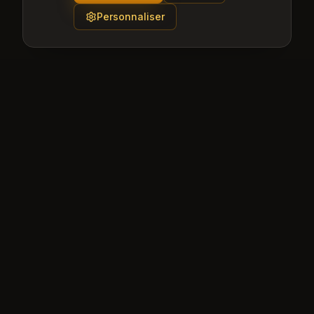
Personnaliser
Pourquoi choisir
GoldWizard à
Toulon
?
Expertise locale et connaissance du tissu
économique
Réponse sous 24h pour tous vos projets
Solutions sur mesure adaptées à votre secteur
Accompagnement de A à Z, de la conception