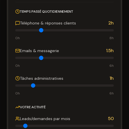
TEMPS PASSÉ QUOTIDIENNEMENT
2
h
Téléphone & réponses clients
0
h
8
h
1.5
h
Emails & messagerie
0
h
6
h
1
h
Tâches administratives
0
h
6
h
VOTRE ACTIVITÉ
50
Leads/demandes par mois