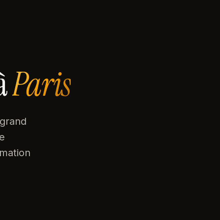
à
Paris
 grand
e
rmation