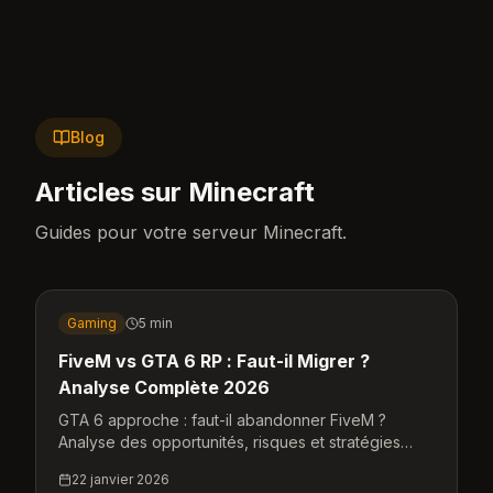
Blog
Articles sur Minecraft
Guides pour votre serveur Minecraft.
Gaming
5 min
FiveM vs GTA 6 RP : Faut-il Migrer ?
Analyse Complète 2026
GTA 6 approche : faut-il abandonner FiveM ?
Analyse des opportunités, risques et stratégies
pour les serveurs RP. Ce que nous savons et
22 janvier 2026
comment préparer la transition.