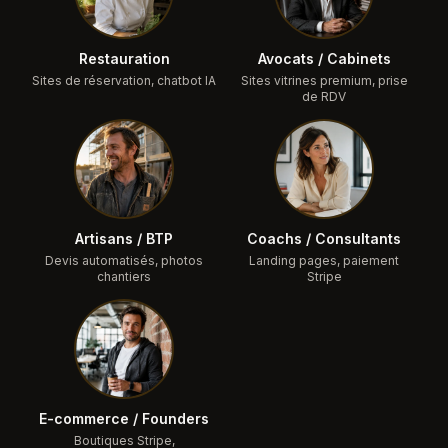
Restauration
Avocats / Cabinets
Sites de réservation, chatbot IA
Sites vitrines premium, prise
de RDV
Artisans / BTP
Coachs / Consultants
Devis automatisés, photos
Landing pages, paiement
chantiers
Stripe
E-commerce / Founders
Boutiques Stripe,