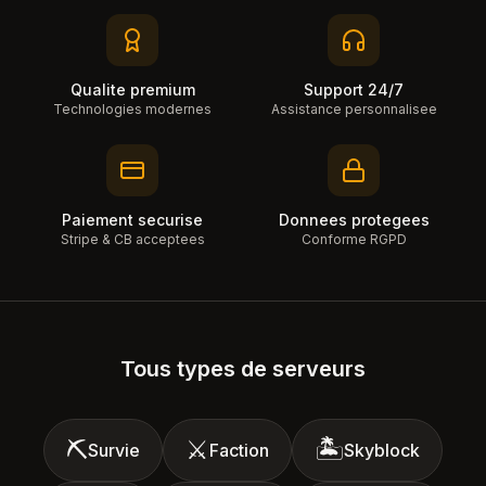
Qualite premium
Support 24/7
Technologies modernes
Assistance personnalisee
Paiement securise
Donnees protegees
Stripe & CB acceptees
Conforme RGPD
Tous types de serveurs
⛏️
⚔️
🏝️
Survie
Faction
Skyblock