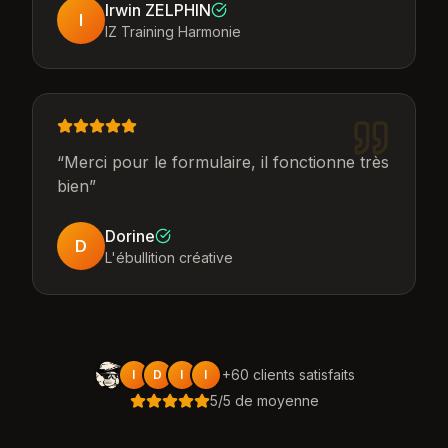
Irwin ZELPHIN
I
IZ Training Harmonie
“
Merci pour le formulaire, il fonctionne très
bien
”
Dorine
D
L'ébullition créative
+
60
clients satisfaits
I
D
I
I
5
/5 de moyenne