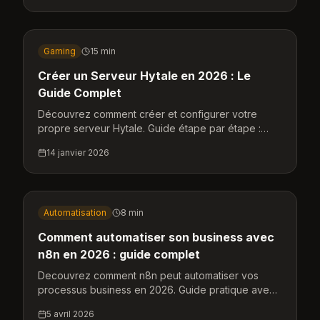
Gaming
15 min
Créer un Serveur Hytale en 2026 : Le
Guide Complet
Découvrez comment créer et configurer votre
propre serveur Hytale. Guide étape par étape :
installation Java 25, configuration serveur, mods,
14 janvier 2026
administration et monétisation.
Automatisation
8 min
Comment automatiser son business avec
n8n en 2026 : guide complet
Decouvrez comment n8n peut automatiser vos
processus business en 2026. Guide pratique avec
exemples concrets, comparatifs et cas d usage
5 avril 2026
pour PME et freelances.