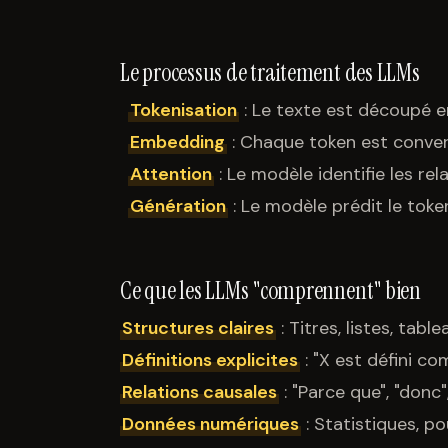
Le processus de traitement des LLMs
Tokenisation
: Le texte est découpé 
Embedding
: Chaque token est conver
Attention
: Le modèle identifie les rel
Génération
: Le modèle prédit le toke
Ce que les LLMs "comprennent" bien
Structures claires
: Titres, listes, table
Définitions explicites
: "X est défini com
Relations causales
: "Parce que", "donc
Données numériques
: Statistiques, p