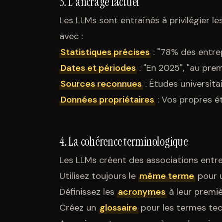
3. L'ancrage factuel
Les LLMs sont entraînés à privilégier l
avec :
Statistiques précises
: "78% des entrep
Dates et périodes
: "En 2025", "au pre
Sources reconnues
: Études universita
Données propriétaires
: Vos propres ét
4. La cohérence terminologique
Les LLMs créent des associations entre
Utilisez toujours le
même terme
pour 
Définissez les
acronymes
à leur premiè
Créez un
glossaire
pour les termes te