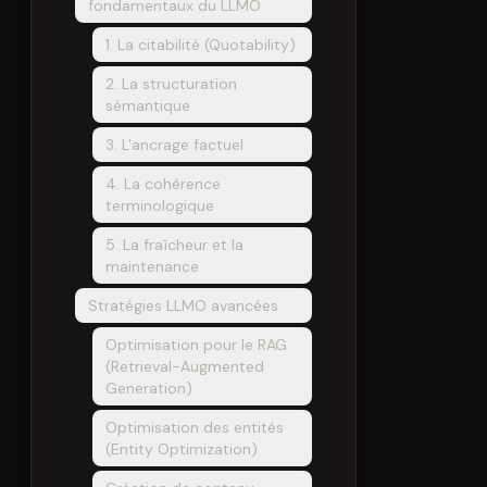
fondamentaux du LLMO
1. La citabilité (Quotability)
2. La structuration
sémantique
3. L'ancrage factuel
4. La cohérence
terminologique
5. La fraîcheur et la
maintenance
Stratégies LLMO avancées
Optimisation pour le RAG
(Retrieval-Augmented
Generation)
Optimisation des entités
(Entity Optimization)