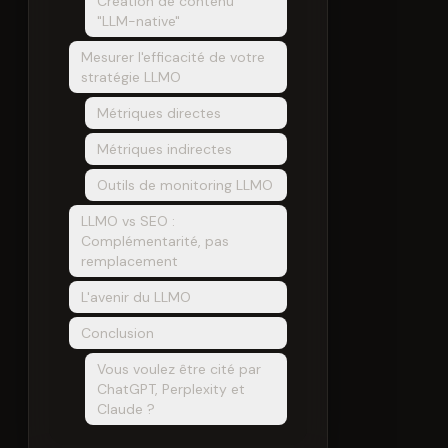
Création de contenu
"LLM-native"
Mesurer l'efficacité de votre
stratégie LLMO
Métriques directes
Métriques indirectes
Outils de monitoring LLMO
LLMO vs SEO :
Complémentarité, pas
remplacement
L'avenir du LLMO
Conclusion
Vous voulez être cité par
ChatGPT, Perplexity et
Claude ?