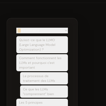
Sommaire
Qu'est-ce que le LLMO
(Large Language Model
Optimization) ?
Comment fonctionnent les
LLMs et pourquoi c'est
important
Le processus de
traitement des LLMs
Ce que les LLMs
"comprennent" bien
Les 5 principes