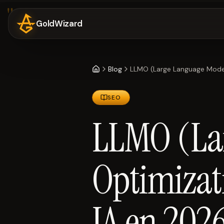
GoldWizard
Blog
SEO
LLMO (La
Optimizati
IA en 202