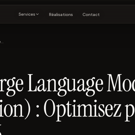
Services
Réalisations
Contact
LLMO (Large Language Model Optimization) : Optimisez pour les IA en 2026
rge Language Mo
on) : Optimisez p
6